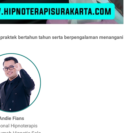
h praktek bertahun tahun serta berpengalaman menangani
Andie Fians
ional Hipnoterapis