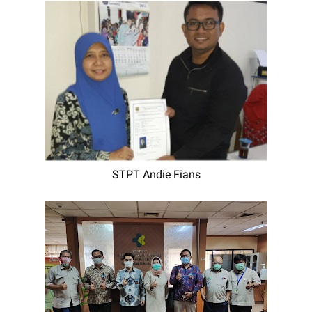
STPT Andie Fians