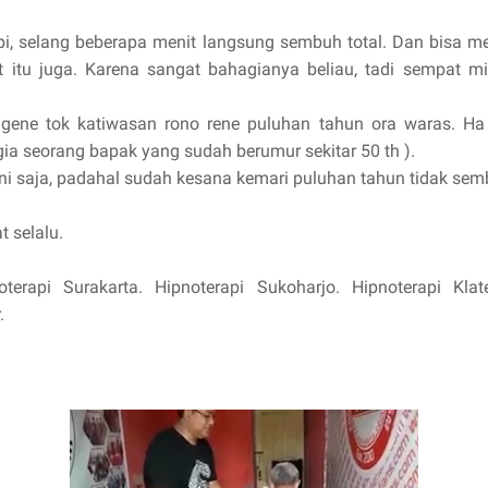
api, selang beberapa menit langsung sembuh total. Dan bisa m
 itu juga. Karena sangat bahagianya beliau, tadi sempat 
ngene tok katiwasa
n rono rene puluhan tahun ora waras. Ha 
a seorang bapak yang sudah berumur sekitar 50 th ).
ini saja, padahal sudah kesana kemari puluhan tahun tidak sem
 selalu.
oterapi Surakarta. Hipnoterapi Sukoharjo. Hipnoterapi Klat
.