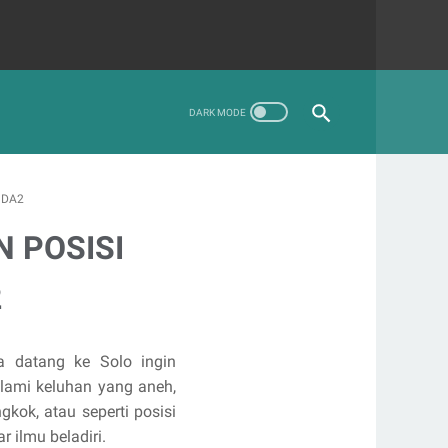
UDA2
 POSISI
2
ya datang ke Solo ingin
alami keluhan yang aneh,
kok, atau seperti posisi
ilmu beladiri.