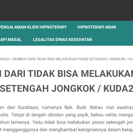
PENGALAMAN KLIEN HIPNOTERAPI
HIPNOTERAPI ANAK
API MASAL
LEGALITAS DINAS KESEHATAN
ANDA
/
SEMBUH DARI TIDAK BISA MELAKUKAN POSISI SETENGAH JONGKOK / K
 DARI TIDAK BISA MELAKUKAN
SETENGAH JONGKOK / KUDA
lien dari Surabaya, namanya Bpk. Budi. Beliau niat awaln
is. Tetapi di tengah obrolan yang asyik, beliau cerita meng
hun lamanya. Yaitu tidak bisa melakukan posisi setengah jong
at mengganggunya dan menghambat keinginannya dalam belajar 